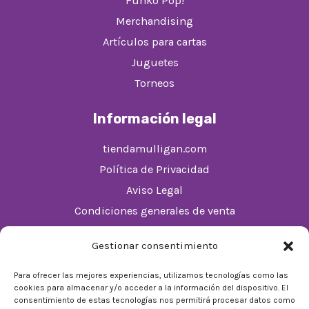
Funko Pop!
Merchandising
Artículos para cartas
Juguetes
Torneos
Información legal
tiendamulligan.com
Política de Privacidad
Aviso Legal
Condiciones generales de venta
Política de cookies (UE)
Gestionar consentimiento
Horario
Para ofrecer las mejores experiencias, utilizamos tecnologías como las
cookies para almacenar y/o acceder a la información del dispositivo. El
De Lunes a Domingos de 10:00 a 22:00
consentimiento de estas tecnologías nos permitirá procesar datos como