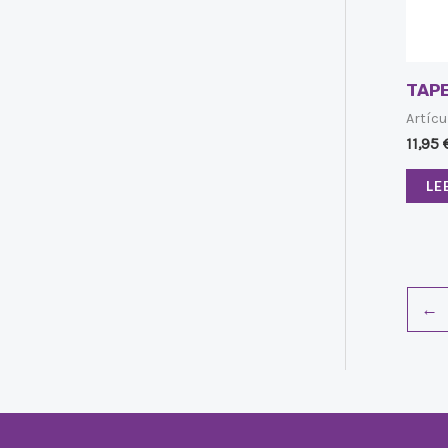
TAPE
Artícu
11,95
LE
←