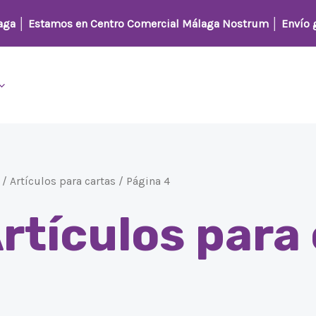
Ordenado
por
laga │
Estamos en Centro Comercial Málaga Nostrum
│ Envío g
los
últimos
/
Artículos para cartas
/ Página 4
rtículos para