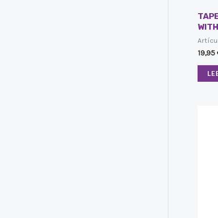
TAP
WIT
Artícu
19,95
LE