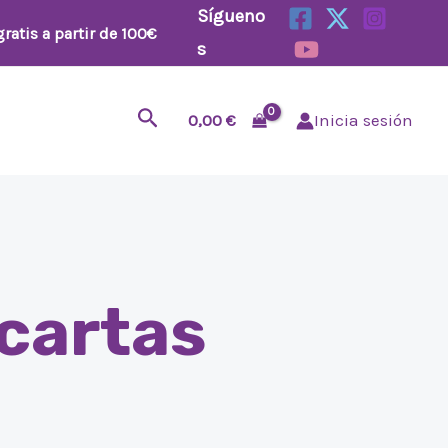
Sígueno
ratis a partir de 100€
s
Buscar
0,00
€
Inicia sesión
 cartas