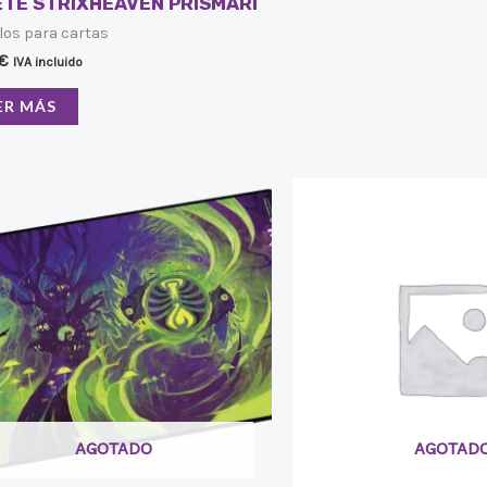
TE STRIXHEAVEN PRISMARI
los para cartas
€
IVA incluido
ER MÁS
AGOTADO
AGOTAD