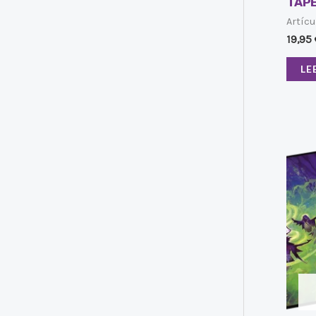
TAPE
Artícu
19,95
LE