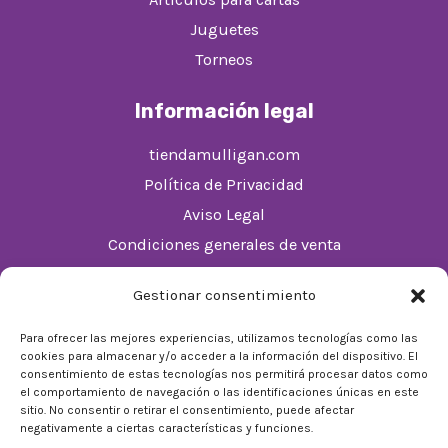
Juguetes
Torneos
Información legal
tiendamulligan.com
Política de Privacidad
Aviso Legal
Condiciones generales de venta
Política de cookies (UE)
Gestionar consentimiento
Horario
Para ofrecer las mejores experiencias, utilizamos tecnologías como las
cookies para almacenar y/o acceder a la información del dispositivo. El
De Lunes a Domingos de 10:00 a 22:00
consentimiento de estas tecnologías nos permitirá procesar datos como
el comportamiento de navegación o las identificaciones únicas en este
Festivos sujetos al horario del Málaga Factory
sitio. No consentir o retirar el consentimiento, puede afectar
negativamente a ciertas características y funciones.