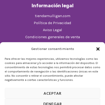
Información legal
tiendamulligan.com
Política de Privacidad
Aviso Legal
Condiciones generales de venta
Política de cookies (UE)
Gestionar consentimiento
Horario
Para ofrecer las mejores experiencias, utilizamos tecnologías como las
cookies para almacenar y/o acceder a la información del dispositivo. El
De Lunes a Domingos de 10:00 a 22:00
consentimiento de estas tecnologías nos permitirá procesar datos como
el comportamiento de navegación o las identificaciones únicas en este
Festivos sujetos al horario del Málaga Factory
sitio. No consentir o retirar el consentimiento, puede afectar
negativamente a ciertas características y funciones.
ACEPTAR
DENEGAR