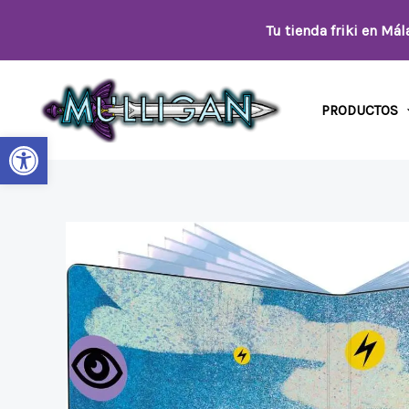
Ir
Tu tienda friki en Má
al
contenido
PRODUCTOS
Abrir barra de herramientas