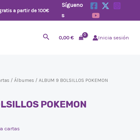
Sígueno
ratis a partir de 100€
s
Buscar
0,00
€
Inicia sesión
artas
/
Álbumes
/ ALBUM 9 BOLSILLOS POKEMON
OLSILLOS POKEMON
ra cartas