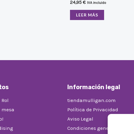
24,95
€
IVA incluido
LEER MÁS
tos
Información legal
 Rol
tiendamulligan.com
e mesa
Política de Privacidad
p!
Aviso Legal
ising
Condiciones generales de v