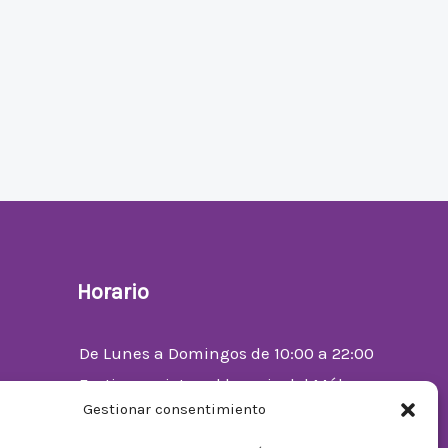
Horario
De Lunes a Domingos de 10:00 a 22:00
Festivos sujetos al horario del Málaga
Gestionar consentimiento
Factory
enta