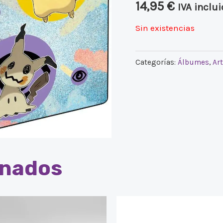
14,95
€
IVA inclu
Sin existencias
Categorías:
Álbumes
,
Ar
onados