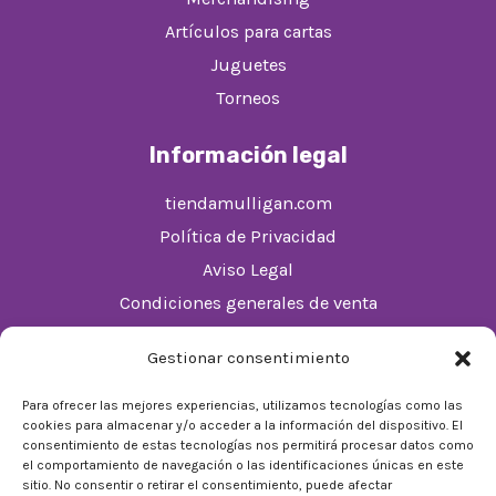
Artículos para cartas
Juguetes
Torneos
Información legal
tiendamulligan.com
Política de Privacidad
Aviso Legal
Condiciones generales de venta
Política de cookies (UE)
Gestionar consentimiento
Horario
Para ofrecer las mejores experiencias, utilizamos tecnologías como las
cookies para almacenar y/o acceder a la información del dispositivo. El
De Lunes a Domingos de 10:00 a 22:00
consentimiento de estas tecnologías nos permitirá procesar datos como
el comportamiento de navegación o las identificaciones únicas en este
Festivos sujetos al horario del Málaga Factory
sitio. No consentir o retirar el consentimiento, puede afectar