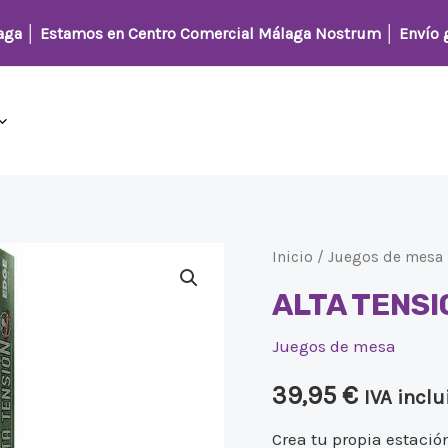
laga │
Estamos en Centro Comercial Málaga Nostrum
│ Envío g
ALTA
Inicio
/
Juegos de mesa
TENSION
ALTA TENSI
cantidad
Juegos de mesa
39,95
€
IVA inclu
Crea tu propia estació