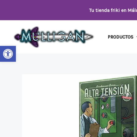
Ir
Tu tienda friki en Má
al
contenido
PRODUCTOS
Abrir barra de herramientas