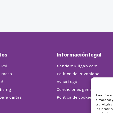
tos
Información legal
 Rol
tiendamulligan.com
e mesa
Política de Privacidad
p!
Aviso Legal
ising
Condiciones generales de v
Para ofrece
 para cartas
Política de cookies (UE)
almacenar y
tecnologías
las identifi