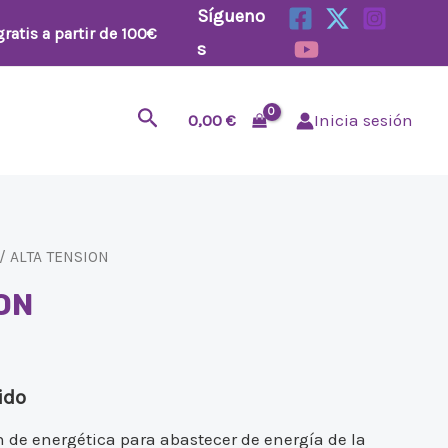
Sígueno
ratis a partir de 100€
s
Buscar
0,00
€
Inicia sesión
/ ALTA TENSION
ON
ido
n de energética para abastecer de energía de la