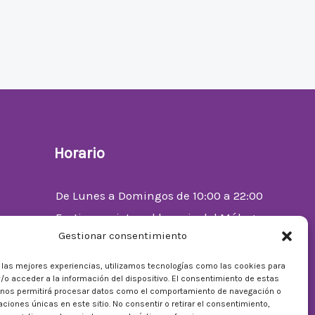
Horario
De Lunes a Domingos de 10:00 a 22:00
Festivos sujetos al horario del Málaga
Gestionar consentimiento
Factory
enta
r las mejores experiencias, utilizamos tecnologías como las cookies para
/o acceder a la información del dispositivo. El consentimiento de estas
 nos permitirá procesar datos como el comportamiento de navegación o
caciones únicas en este sitio. No consentir o retirar el consentimiento,