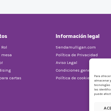
tos
Información legal
 Rol
tiendamulligan.com
e mesa
Política de Privacidad
p!
Aviso Legal
ising
Condiciones generales de v
Para ofrece
 para cartas
Política de cookies (UE)
almacenar y
tecnologías
las identifi
puede afecta
AC