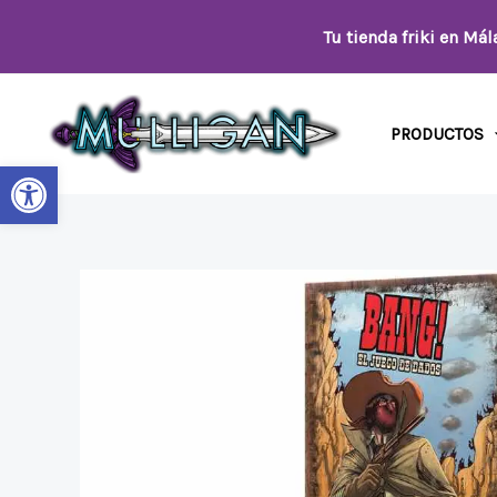
Ir
Tu tienda friki en Má
al
contenido
PRODUCTOS
Abrir barra de herramientas