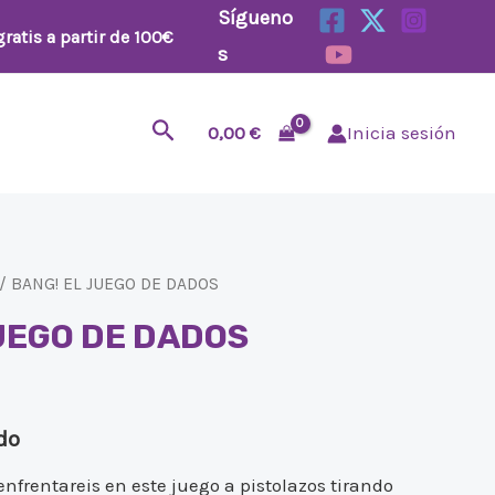
Sígueno
ratis a partir de 100€
s
Buscar
0,00
€
Inicia sesión
/ BANG! EL JUEGO DE DADOS
UEGO DE DADOS
do
 enfrentareis en este juego a pistolazos tirando