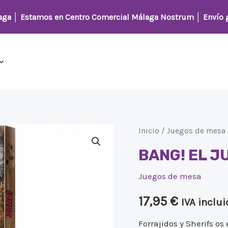
laga │
Estamos en Centro Comercial Málaga Nostrum
│ Envío g
BANG!
Inicio
/
Juegos de mesa
EL
BANG! EL J
JUEGO
Juegos de mesa
DE
DADOS
17,95
€
IVA inclui
cantidad
Forrajidos y Sherifs os