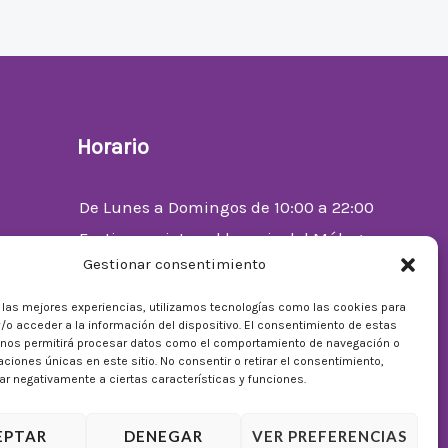
Horario
De Lunes a Domingos de 10:00 a 22:00
Festivos sujetos al horario del Málaga
Gestionar consentimiento
Factory
enta
r las mejores experiencias, utilizamos tecnologías como las cookies para
/o acceder a la información del dispositivo. El consentimiento de estas
 nos permitirá procesar datos como el comportamiento de navegación o
caciones únicas en este sitio. No consentir o retirar el consentimiento,
r negativamente a ciertas características y funciones.
EPTAR
DENEGAR
VER PREFERENCIAS