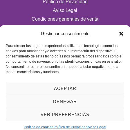
Política de Privacidad
Aviso Legal
Condiciones generales de venta
Política de cookies (UE)
Gestionar consentimiento
Horario
Para ofrecer las mejores experiencias, utilizamos tecnologías como las
cookies para almacenar y/o acceder a la información del dispositivo. El
De Lunes a Domingos de 10:00 a 22:00
consentimiento de estas tecnologías nos permitirá procesar datos como el
comportamiento de navegación o las identificaciones únicas en este sitio.
Festivos sujetos al horario del Málaga Factory
No consentir o retirar el consentimiento, puede afectar negativamente a
ciertas características y funciones.
ACEPTAR
DENEGAR
© 2026 Tienda Mulligan │ Desarrollado por
ADIA
VER PREFERENCIAS
Marketing Digital
Política de cookies
Política de Privacidad
Aviso Legal