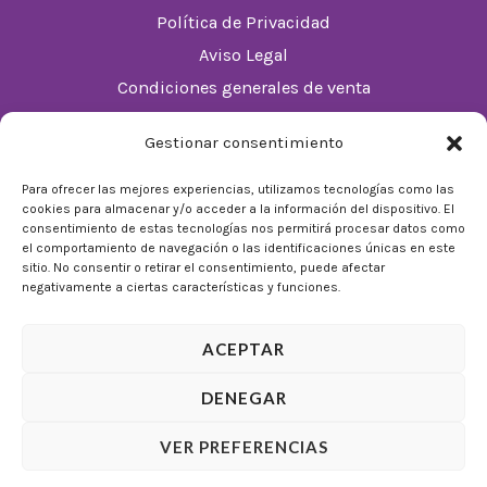
Política de Privacidad
Aviso Legal
Condiciones generales de venta
Política de cookies (UE)
Gestionar consentimiento
Horario
Para ofrecer las mejores experiencias, utilizamos tecnologías como las
cookies para almacenar y/o acceder a la información del dispositivo. El
De Lunes a Domingos de 10:00 a 22:00
consentimiento de estas tecnologías nos permitirá procesar datos como
el comportamiento de navegación o las identificaciones únicas en este
Festivos sujetos al horario del Málaga Factory
sitio. No consentir o retirar el consentimiento, puede afectar
negativamente a ciertas características y funciones.
ACEPTAR
DENEGAR
© 2026 Tienda Mulligan │ Desarrollado por
ADIA
VER PREFERENCIAS
Marketing Digital