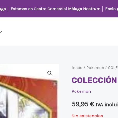
laga │
Estamos en Centro Comercial Málaga Nostrum
│ Envío g
Inicio
/
Pokemon
/ COL
COLECCIÓN
Pokemon
59,95
€
IVA inclu
Sin existencias