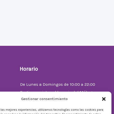
Horario
De Lunes a Domingos de 10:00 a 22:00
Festivos sujetos al horario del Málaga
Gestionar consentimiento
Factory
enta
r las mejores experiencias, utilizamos tecnologías como las cookies para