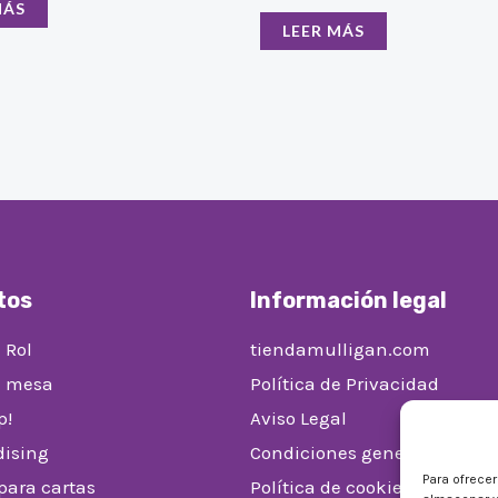
MÁS
LEER MÁS
tos
Información legal
 Rol
tiendamulligan.com
e mesa
Política de Privacidad
p!
Aviso Legal
ising
Condiciones generales de v
Para ofrece
 para cartas
Política de cookies (UE)