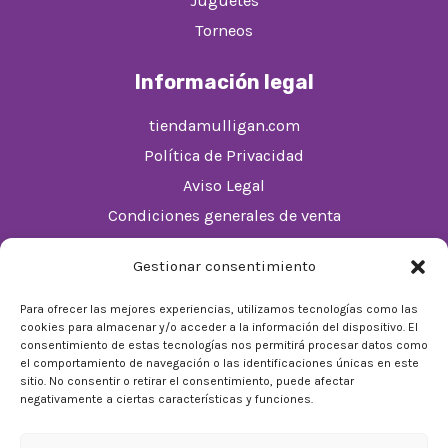
Juguetes
Torneos
Información legal
tiendamulligan.com
Política de Privacidad
Aviso Legal
Condiciones generales de venta
Política de cookies (UE)
Gestionar consentimiento
Horario
Para ofrecer las mejores experiencias, utilizamos tecnologías como las
cookies para almacenar y/o acceder a la información del dispositivo. El
De Lunes a Domingos de 10:00 a 22:00
consentimiento de estas tecnologías nos permitirá procesar datos como
el comportamiento de navegación o las identificaciones únicas en este
Festivos sujetos al horario del Málaga Factory
sitio. No consentir o retirar el consentimiento, puede afectar
negativamente a ciertas características y funciones.