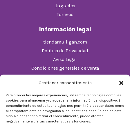
Juguetes
Torneos
Información legal
tiendamulligan.com
Política de Privacidad
Aviso Legal
Condiciones generales de venta
Política de cookies (UE)
Gestionar consentimiento
Horario
Para ofrecer las mejores experiencias, utilizamos tecnologías como las
cookies para almacenar y/o acceder a la información del dispositivo. El
De Lunes a Domingos de 10:00 a 22:00
consentimiento de estas tecnologías nos permitirá procesar datos como
el comportamiento de navegación o las identificaciones únicas en este
Festivos sujetos al horario del Málaga Factory
sitio. No consentir o retirar el consentimiento, puede afectar
negativamente a ciertas características y funciones.