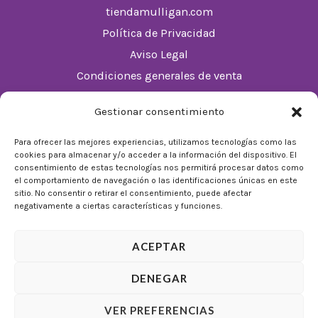
tiendamulligan.com
Política de Privacidad
Aviso Legal
Condiciones generales de venta
Política de cookies (UE)
Gestionar consentimiento
Horario
Para ofrecer las mejores experiencias, utilizamos tecnologías como las
cookies para almacenar y/o acceder a la información del dispositivo. El
De Lunes a Domingos de 10:00 a 22:00
consentimiento de estas tecnologías nos permitirá procesar datos como
el comportamiento de navegación o las identificaciones únicas en este
Festivos sujetos al horario del Málaga Factory
sitio. No consentir o retirar el consentimiento, puede afectar
negativamente a ciertas características y funciones.
ACEPTAR
DENEGAR
© 2026 Tienda Mulligan │ Desarrollado por
ADIA
VER PREFERENCIAS