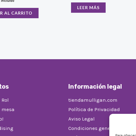
 incluido
LEER MÁS
R AL CARRITO
tos
Información legal
 Rol
tiendamulligan.com
e mesa
Política de Privacidad
p!
Aviso Legal
ising
Condiciones generales de v
Para ofrece