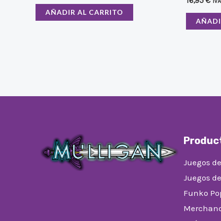
16,95
€
IVA
AÑADIR AL CARRITO
AÑADI
Produc
Juegos de
Juegos d
Funko Po
Merchand