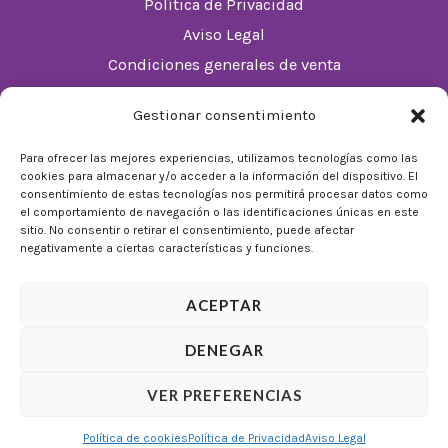
Política de Privacidad
Aviso Legal
Condiciones generales de venta
Política de cookies (UE)
Gestionar consentimiento
Horario
Para ofrecer las mejores experiencias, utilizamos tecnologías como las
cookies para almacenar y/o acceder a la información del dispositivo. El
De Lunes a Domingos de 10:00 a 22:00
consentimiento de estas tecnologías nos permitirá procesar datos como
el comportamiento de navegación o las identificaciones únicas en este
Festivos sujetos al horario del Málaga Factory
sitio. No consentir o retirar el consentimiento, puede afectar
negativamente a ciertas características y funciones.
ACEPTAR
DENEGAR
© 2026 Tienda Mulligan │ Desarrollado por
ADIA
VER PREFERENCIAS
Marketing Digital
Política de cookies
Política de Privacidad
Aviso Legal