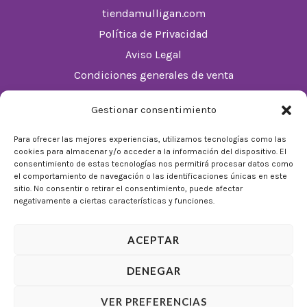
tiendamulligan.com
Política de Privacidad
Aviso Legal
Condiciones generales de venta
Política de cookies (UE)
Gestionar consentimiento
Horario
Para ofrecer las mejores experiencias, utilizamos tecnologías como las
cookies para almacenar y/o acceder a la información del dispositivo. El
De Lunes a Domingos de 10:00 a 22:00
consentimiento de estas tecnologías nos permitirá procesar datos como
el comportamiento de navegación o las identificaciones únicas en este
Festivos sujetos al horario del Málaga Factory
sitio. No consentir o retirar el consentimiento, puede afectar
negativamente a ciertas características y funciones.
ACEPTAR
DENEGAR
© 2026 Tienda Mulligan │ Desarrollado por
ADIA
VER PREFERENCIAS