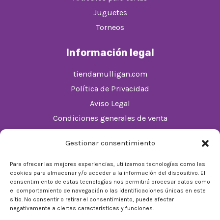
Juguetes
Torneos
Información legal
tiendamulligan.com
Política de Privacidad
Aviso Legal
Condiciones generales de venta
Política de cookies (UE)
Gestionar consentimiento
Horario
Para ofrecer las mejores experiencias, utilizamos tecnologías como las
cookies para almacenar y/o acceder a la información del dispositivo. El
De Lunes a Domingos de 10:00 a 22:00
consentimiento de estas tecnologías nos permitirá procesar datos como
el comportamiento de navegación o las identificaciones únicas en este
Festivos sujetos al horario del Málaga Factory
sitio. No consentir o retirar el consentimiento, puede afectar
negativamente a ciertas características y funciones.