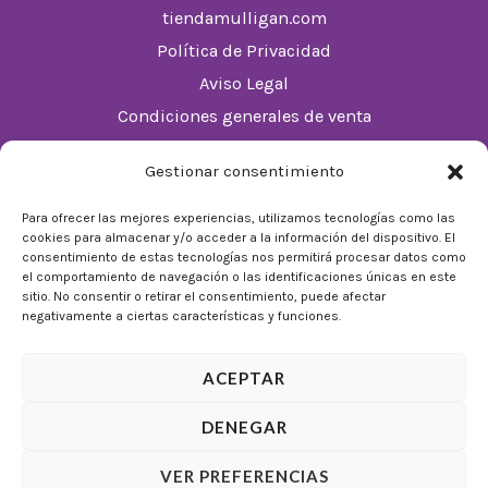
tiendamulligan.com
Política de Privacidad
Aviso Legal
Condiciones generales de venta
Política de cookies (UE)
Gestionar consentimiento
Horario
Para ofrecer las mejores experiencias, utilizamos tecnologías como las
cookies para almacenar y/o acceder a la información del dispositivo. El
De Lunes a Domingos de 10:00 a 22:00
consentimiento de estas tecnologías nos permitirá procesar datos como
el comportamiento de navegación o las identificaciones únicas en este
Festivos sujetos al horario del Málaga Factory
sitio. No consentir o retirar el consentimiento, puede afectar
negativamente a ciertas características y funciones.
ACEPTAR
DENEGAR
© 2026 Tienda Mulligan │ Desarrollado por
ADIA
VER PREFERENCIAS