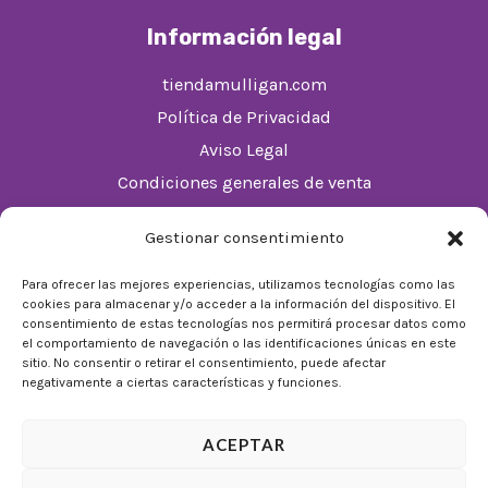
Información legal
tiendamulligan.com
Política de Privacidad
Aviso Legal
Condiciones generales de venta
Política de cookies (UE)
Gestionar consentimiento
Horario
Para ofrecer las mejores experiencias, utilizamos tecnologías como las
cookies para almacenar y/o acceder a la información del dispositivo. El
De Lunes a Domingos de 10:00 a 22:00
consentimiento de estas tecnologías nos permitirá procesar datos como
el comportamiento de navegación o las identificaciones únicas en este
Festivos sujetos al horario del Málaga Factory
sitio. No consentir o retirar el consentimiento, puede afectar
negativamente a ciertas características y funciones.
ACEPTAR