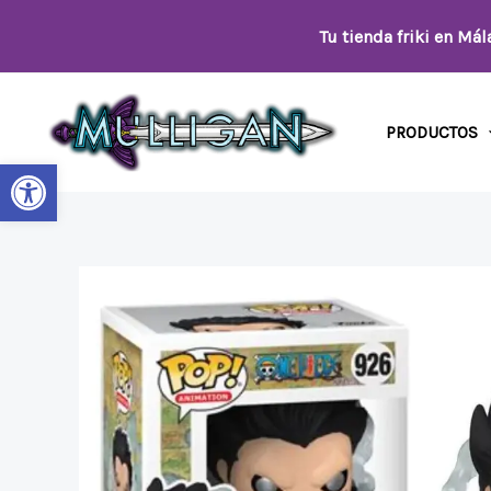
Ir
Tu tienda friki en Má
al
contenido
PRODUCTOS
Abrir barra de herramientas