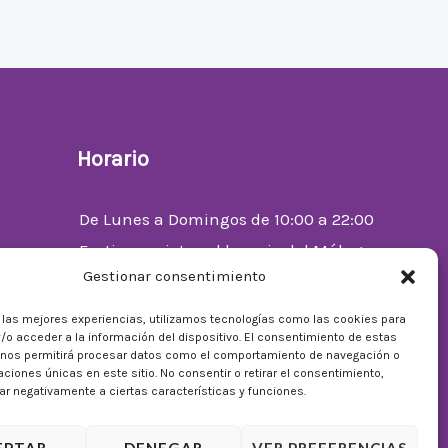
Horario
De Lunes a Domingos de 10:00 a 22:00
Festivos sujetos al horario del Málaga
Gestionar consentimiento
Factory
enta
r las mejores experiencias, utilizamos tecnologías como las cookies para
/o acceder a la información del dispositivo. El consentimiento de estas
 nos permitirá procesar datos como el comportamiento de navegación o
caciones únicas en este sitio. No consentir o retirar el consentimiento,
r negativamente a ciertas características y funciones.
EPTAR
DENEGAR
VER PREFERENCIAS