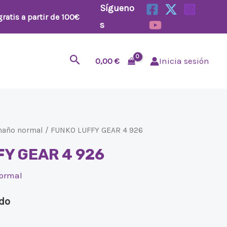
Sígueno
ratis a partir de 100€
s
Buscar
0,00
€
Inicia sesión
maño normal
/ FUNKO LUFFY GEAR 4 926
Y GEAR 4 926
ormal
ido