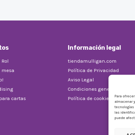
tos
Información legal
 Rol
tiendamulligan.com
e mesa
Política de Privacidad
p!
Aviso Legal
ising
Condiciones generales de v
Para ofrece
 para cartas
Política de cookies (UE)
almacenar y
tecnologías
las identifi
puede afecta
AC