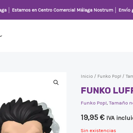
laga │
Estamos en Centro Comercial Málaga Nostrum
│ Envío g
Inicio
/
Funko Pop!
/
Ta
FUNKO LUFF
Funko Pop!
,
Tamaño n
19,95
€
IVA inclu
Sin existencias