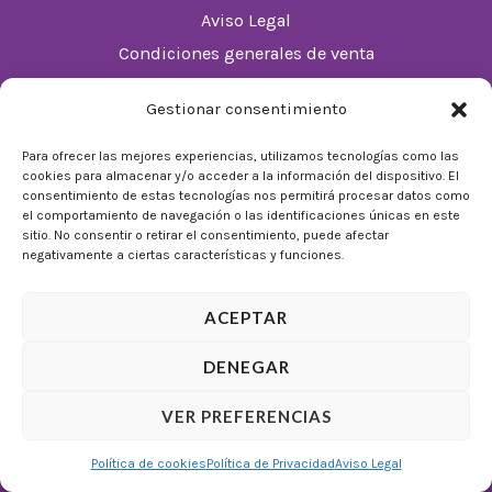
Aviso Legal
Condiciones generales de venta
Política de cookies (UE)
Gestionar consentimiento
Horario
Para ofrecer las mejores experiencias, utilizamos tecnologías como las
cookies para almacenar y/o acceder a la información del dispositivo. El
De Lunes a Domingos de 10:00 a 22:00
consentimiento de estas tecnologías nos permitirá procesar datos como
el comportamiento de navegación o las identificaciones únicas en este
Festivos sujetos al horario del Málaga Factory
sitio. No consentir o retirar el consentimiento, puede afectar
negativamente a ciertas características y funciones.
ACEPTAR
DENEGAR
© 2026 Tienda Mulligan │ Desarrollado por
ADIA
VER PREFERENCIAS
Marketing Digital
Política de cookies
Política de Privacidad
Aviso Legal