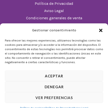
Política de Privacidad
Aviso Legal
Condiciones generales de venta
Política de cookies (UE)
Gestionar consentimiento
Horario
Para ofrecer las mejores experiencias, utilizamos tecnologías como las
cookies para almacenar y/o acceder a la información del dispositivo. El
De Lunes a Domingos de 10:00 a 22:00
consentimiento de estas tecnologías nos permitirá procesar datos como
el comportamiento de navegación o las identificaciones únicas en este
Festivos sujetos al horario del Málaga Factory
sitio. No consentir o retirar el consentimiento, puede afectar
negativamente a ciertas características y funciones.
ACEPTAR
DENEGAR
© 2026 Tienda Mulligan │ Desarrollado por
ADIA
VER PREFERENCIAS
Marketing Digital