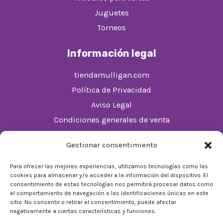
Juguetes
Torneos
Información legal
tiendamulligan.com
Política de Privacidad
Aviso Legal
Condiciones generales de venta
Política de cookies (UE)
Gestionar consentimiento
Horario
Para ofrecer las mejores experiencias, utilizamos tecnologías como las
cookies para almacenar y/o acceder a la información del dispositivo. El
De Lunes a Domingos de 10:00 a 22:00
consentimiento de estas tecnologías nos permitirá procesar datos como
el comportamiento de navegación o las identificaciones únicas en este
Festivos sujetos al horario del Málaga Factory
sitio. No consentir o retirar el consentimiento, puede afectar
negativamente a ciertas características y funciones.