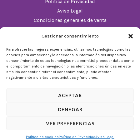
Política de Privacidad
Aviso Legal
Condiciones generales de venta
Política de cookies (UE)
Gestionar consentimiento
Horario
Para ofrecer las mejores experiencias, utilizamos tecnologías como las
cookies para almacenar y/o acceder a la información del dispositivo. El
De Lunes a Domingos de 10:00 a 22:00
consentimiento de estas tecnologías nos permitirá procesar datos como
el comportamiento de navegación o las identificaciones únicas en este
Festivos sujetos al horario del Málaga Factory
sitio. No consentir o retirar el consentimiento, puede afectar
negativamente a ciertas características y funciones.
ACEPTAR
DENEGAR
© 2026 Tienda Mulligan │ Desarrollado por
ADIA
VER PREFERENCIAS
Marketing Digital
Política de cookies
Política de Privacidad
Aviso Legal