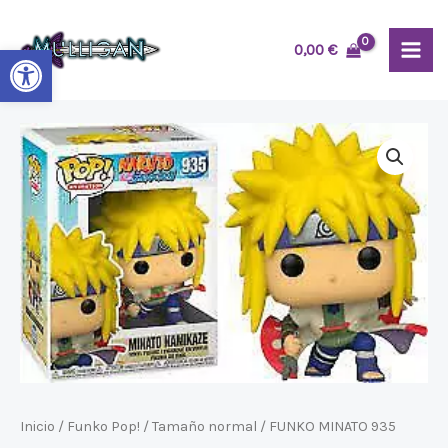
Ir
MAI
al
Abrir barra de herramientas
0,00
€
ME
contenido
Inicio
/
Funko Pop!
/
Tamaño normal
/ FUNKO MINATO 935