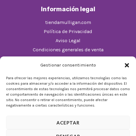
Información legal
tiendamulligan.com
Política de Privacidad
Aviso Legal
Condiciones generales de venta
Política de cookies (UE)
Gestionar consentimiento
Horario
Para ofrecer las mejores experiencias, utilizamos tecnologías como las
cookies para almacenar y/o acceder a la información del dispositivo. El
De Lunes a Domingos de 10:00 a 22:00
consentimiento de estas tecnologías nos permitirá procesar datos como
el comportamiento de navegación o las identificaciones únicas en este
Festivos sujetos al horario del Málaga Factory
sitio. No consentir o retirar el consentimiento, puede afectar
negativamente a ciertas características y funciones.
ACEPTAR