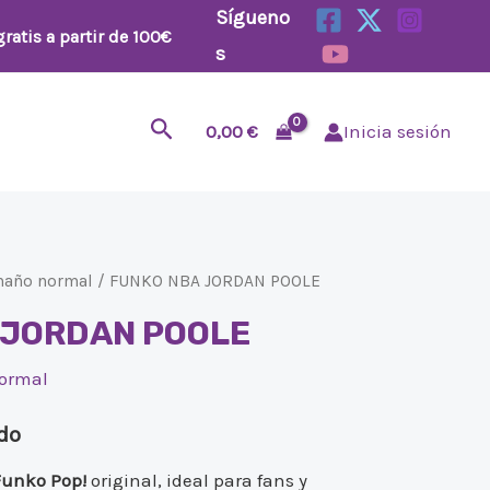
Sígueno
ratis a partir de 100€
s
Buscar
0,00
€
Inicia sesión
maño normal
/ FUNKO NBA JORDAN POOLE
 JORDAN POOLE
ormal
ido
Funko Pop!
original, ideal para fans y