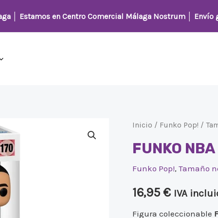
laga │
Estamos en Centro Comercial Málaga Nostrum
│ Envío g
Inicio
/
Funko Pop!
/
Ta
FUNKO NBA
Funko Pop!
,
Tamaño n
16,95
€
IVA inclu
Figura coleccionable