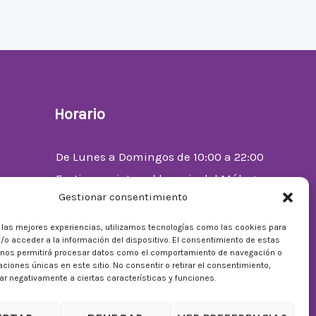
Horario
De Lunes a Domingos de 10:00 a 22:00
Festivos sujetos al horario del Málaga
Gestionar consentimiento
Factory
enta
r las mejores experiencias, utilizamos tecnologías como las cookies para
/o acceder a la información del dispositivo. El consentimiento de estas
 nos permitirá procesar datos como el comportamiento de navegación o
caciones únicas en este sitio. No consentir o retirar el consentimiento,
r negativamente a ciertas características y funciones.