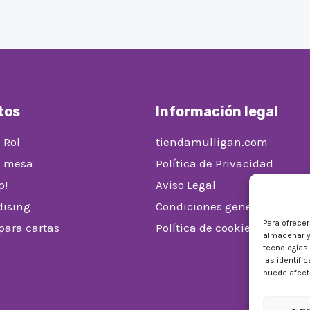
tos
Información legal
 Rol
tiendamulligan.com
e mesa
Política de Privacidad
p!
Aviso Legal
ising
Condiciones generales de v
Para ofrece
 para cartas
Política de cookies (UE)
almacenar y
tecnologías
las identifi
puede afecta