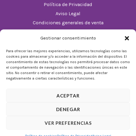
Política de Privacidad
Aviso Legal
Condiciones generales de venta
Política de cookies (UE)
Gestionar consentimiento
Horario
Para ofrecer las mejores experiencias, utilizamos tecnologías como las
cookies para almacenar y/o acceder a la información del dispositivo. El
De Lunes a Domingos de 10:00 a 22:00
consentimiento de estas tecnologías nos permitirá procesar datos como
el comportamiento de navegación o las identificaciones únicas en este
Festivos sujetos al horario del Málaga Factory
sitio. No consentir o retirar el consentimiento, puede afectar
negativamente a ciertas características y funciones.
ACEPTAR
DENEGAR
© 2026 Tienda Mulligan │ Desarrollado por
ADIA
VER PREFERENCIAS
Marketing Digital