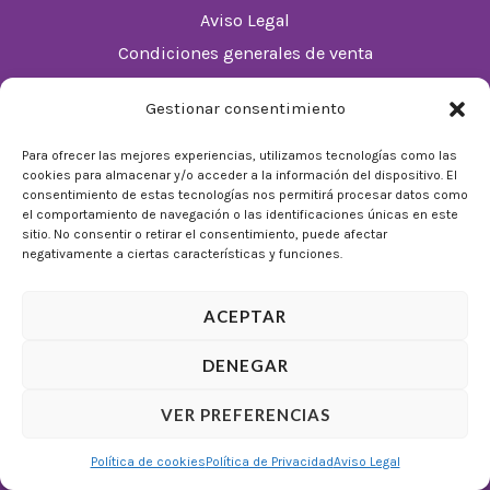
Aviso Legal
Condiciones generales de venta
Política de cookies (UE)
Gestionar consentimiento
Horario
Para ofrecer las mejores experiencias, utilizamos tecnologías como las
cookies para almacenar y/o acceder a la información del dispositivo. El
De Lunes a Domingos de 10:00 a 22:00
consentimiento de estas tecnologías nos permitirá procesar datos como
el comportamiento de navegación o las identificaciones únicas en este
Festivos sujetos al horario del Málaga Factory
sitio. No consentir o retirar el consentimiento, puede afectar
negativamente a ciertas características y funciones.
ACEPTAR
DENEGAR
© 2026 Tienda Mulligan │ Desarrollado por
ADIA
VER PREFERENCIAS
Marketing Digital
Política de cookies
Política de Privacidad
Aviso Legal