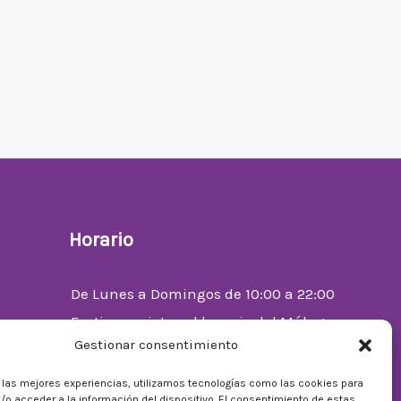
Horario
De Lunes a Domingos de 10:00 a 22:00
Festivos sujetos al horario del Málaga
Gestionar consentimiento
Factory
enta
r las mejores experiencias, utilizamos tecnologías como las cookies para
/o acceder a la información del dispositivo. El consentimiento de estas