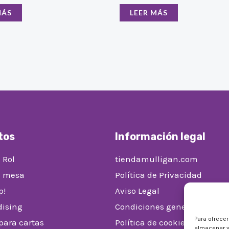
MÁS
LEER MÁS
tos
Información legal
 Rol
tiendamulligan.com
e mesa
Política de Privacidad
p!
Aviso Legal
ising
Condiciones generales de v
Para ofrece
 para cartas
Política de cookies (UE)
almacenar y