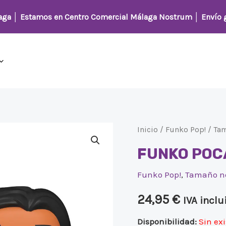
laga │
Estamos en Centro Comercial Málaga Nostrum
│ Envío g
Inicio
/
Funko Pop!
/
Ta
FUNKO POC
Funko Pop!
,
Tamaño n
24,95
€
IVA inclu
Disponibilidad:
Sin ex