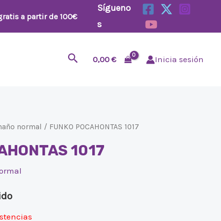
Sígueno
ratis a partir de 100€
s
Buscar
0,00
€
Inicia sesión
maño normal
/ FUNKO POCAHONTAS 1017
AHONTAS 1017
ormal
ido
istencias