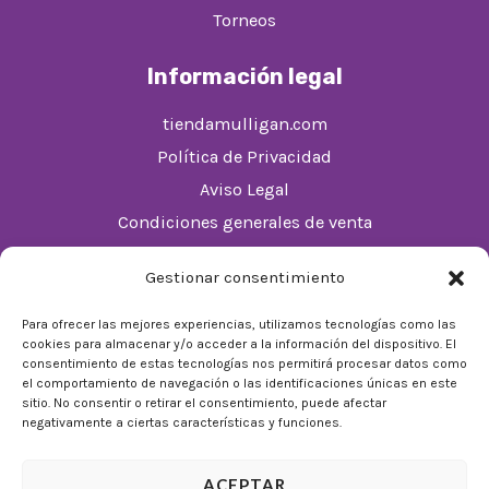
Torneos
Información legal
tiendamulligan.com
Política de Privacidad
Aviso Legal
Condiciones generales de venta
Política de cookies (UE)
Gestionar consentimiento
Horario
Para ofrecer las mejores experiencias, utilizamos tecnologías como las
cookies para almacenar y/o acceder a la información del dispositivo. El
De Lunes a Domingos de 10:00 a 22:00
consentimiento de estas tecnologías nos permitirá procesar datos como
el comportamiento de navegación o las identificaciones únicas en este
Festivos sujetos al horario del Málaga Factory
sitio. No consentir o retirar el consentimiento, puede afectar
negativamente a ciertas características y funciones.
ACEPTAR