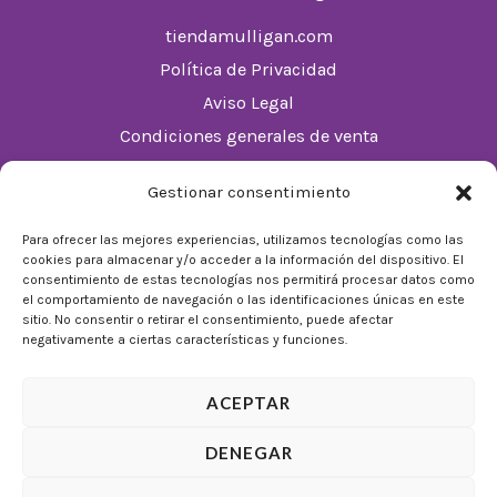
tiendamulligan.com
Política de Privacidad
Aviso Legal
Condiciones generales de venta
Política de cookies (UE)
Gestionar consentimiento
Horario
Para ofrecer las mejores experiencias, utilizamos tecnologías como las
cookies para almacenar y/o acceder a la información del dispositivo. El
De Lunes a Domingos de 10:00 a 22:00
consentimiento de estas tecnologías nos permitirá procesar datos como
el comportamiento de navegación o las identificaciones únicas en este
Festivos sujetos al horario del Málaga Factory
sitio. No consentir o retirar el consentimiento, puede afectar
negativamente a ciertas características y funciones.
ACEPTAR
DENEGAR
© 2026 Tienda Mulligan │ Desarrollado por
ADIA