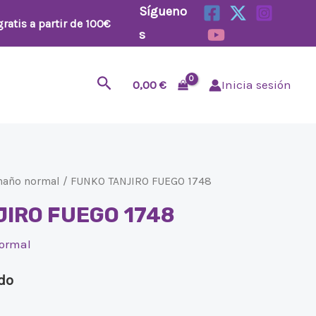
Sígueno
ratis a partir de 100€
s
Buscar
0,00
€
Inicia sesión
maño normal
/ FUNKO TANJIRO FUEGO 1748
JIRO FUEGO 1748
ormal
ido