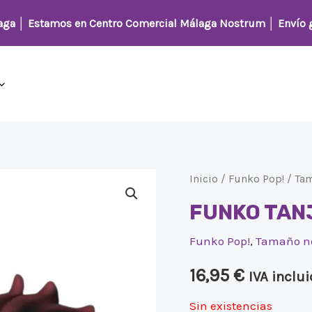
laga │
Estamos en Centro Comercial Málaga Nostrum
│ Envío g
Inicio
/
Funko Pop!
/
Ta
FUNKO TAN
Funko Pop!
,
Tamaño n
16,95
€
IVA inclu
Sin existencias