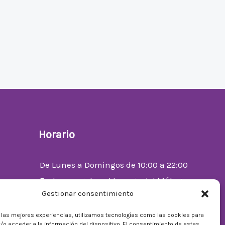
Horario
De Lunes a Domingos de 10:00 a 22:00
Festivos sujetos al horario del Málaga
Gestionar consentimiento
Factory
enta
r las mejores experiencias, utilizamos tecnologías como las cookies para
/o acceder a la información del dispositivo. El consentimiento de estas