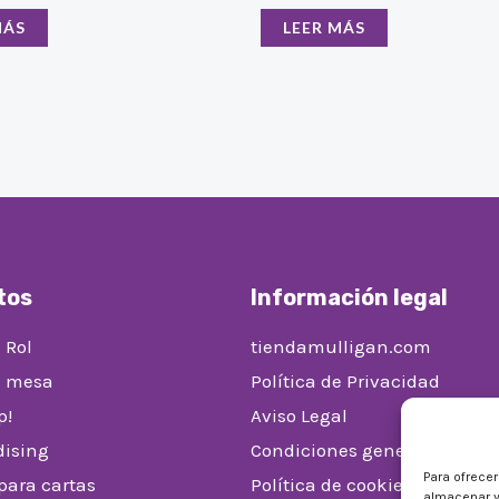
MÁS
LEER MÁS
tos
Información legal
 Rol
tiendamulligan.com
e mesa
Política de Privacidad
p!
Aviso Legal
ising
Condiciones generales de v
Para ofrece
 para cartas
Política de cookies (UE)
almacenar y