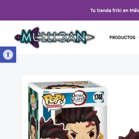
Ir
Tu tienda friki en Má
al
contenido
PRODUCTOS
Abrir barra de herramientas