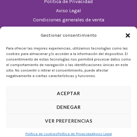
Política de Privacidad
Aviso Legal
Condiciones generales de venta
Política de cookies (UE)
Gestionar consentimiento
Horario
Para ofrecer las mejores experiencias, utilizamos tecnologías como las
cookies para almacenar y/o acceder a la información del dispositivo. El
De Lunes a Domingos de 10:00 a 22:00
consentimiento de estas tecnologías nos permitirá procesar datos como
el comportamiento de navegación o las identificaciones únicas en este
Festivos sujetos al horario del Málaga Factory
sitio. No consentir o retirar el consentimiento, puede afectar
negativamente a ciertas características y funciones.
ACEPTAR
DENEGAR
© 2026 Tienda Mulligan │ Desarrollado por
ADIA
VER PREFERENCIAS
Marketing Digital
Política de cookies
Política de Privacidad
Aviso Legal