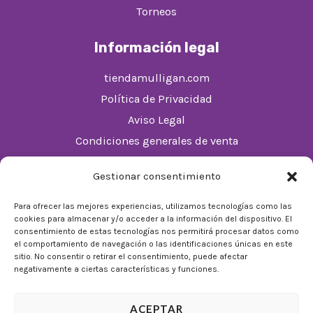
Torneos
Información legal
tiendamulligan.com
Política de Privacidad
Aviso Legal
Condiciones generales de venta
Política de cookies (UE)
Gestionar consentimiento
Horario
Para ofrecer las mejores experiencias, utilizamos tecnologías como las
cookies para almacenar y/o acceder a la información del dispositivo. El
De Lunes a Domingos de 10:00 a 22:00
consentimiento de estas tecnologías nos permitirá procesar datos como
el comportamiento de navegación o las identificaciones únicas en este
Festivos sujetos al horario del Málaga Factory
sitio. No consentir o retirar el consentimiento, puede afectar
negativamente a ciertas características y funciones.
ACEPTAR