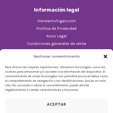
Información legal
tiendamulligan.com
Política de Privacidad
Aviso Legal
Condiciones generales de venta
Política de cookies (UE)
Gestionar consentimiento
Horario
Para ofrecer las mejores experiencias, utilizamos tecnologías como las
cookies para almacenar y/o acceder a la información del dispositivo. El
De Lunes a Domingos de 10:00 a 22:00
consentimiento de estas tecnologías nos permitirá procesar datos como
el comportamiento de navegación o las identificaciones únicas en este
Festivos sujetos al horario del Málaga Factory
sitio. No consentir o retirar el consentimiento, puede afectar
negativamente a ciertas características y funciones.
ACEPTAR