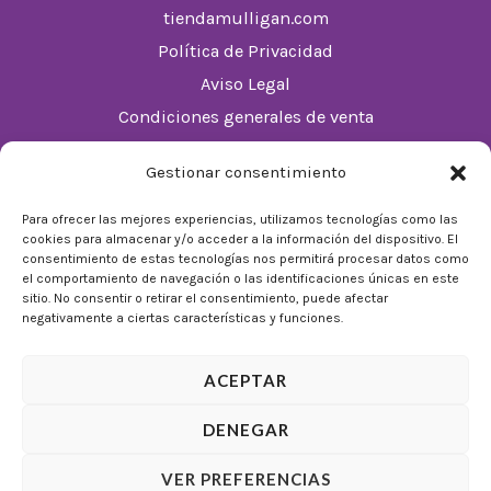
tiendamulligan.com
Política de Privacidad
Aviso Legal
Condiciones generales de venta
Política de cookies (UE)
Gestionar consentimiento
Horario
Para ofrecer las mejores experiencias, utilizamos tecnologías como las
cookies para almacenar y/o acceder a la información del dispositivo. El
De Lunes a Domingos de 10:00 a 22:00
consentimiento de estas tecnologías nos permitirá procesar datos como
el comportamiento de navegación o las identificaciones únicas en este
Festivos sujetos al horario del Málaga Factory
sitio. No consentir o retirar el consentimiento, puede afectar
negativamente a ciertas características y funciones.
ACEPTAR
DENEGAR
© 2026 Tienda Mulligan │ Desarrollado por
ADIA
VER PREFERENCIAS