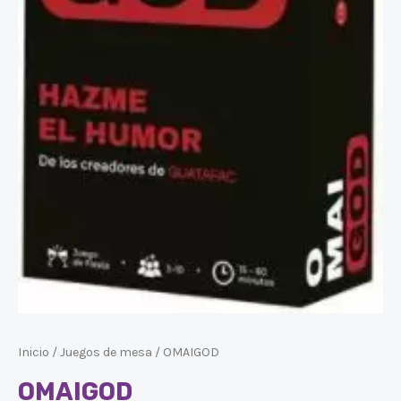
Inicio
/
Juegos de mesa
/ OMAIGOD
OMAIGOD