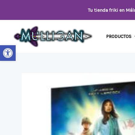
Ir
Tu tienda friki en Má
al
contenido
PRODUCTOS
Abrir barra de herramientas