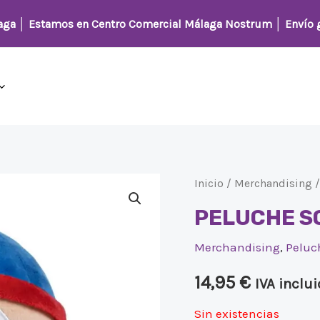
laga │
Estamos en Centro Comercial Málaga Nostrum
│ Envío g
Inicio
/
Merchandising
PELUCHE S
Merchandising
,
Peluc
14,95
€
IVA inclu
Sin existencias