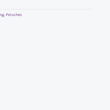
ing
,
Peluches