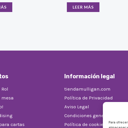
MÁS
LEER MÁS
tos
Información legal
 Rol
tiendamulligan.com
e mesa
Política de Privacidad
p!
Aviso Legal
ising
Condiciones generales de v
Para ofrece
 para cartas
Política de cookies (UE)
almacenar y