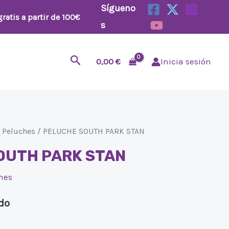
Sígueno
ratis a partir de 100€
s
Buscar
0,00
€
Inicia sesión
/
Peluches
/ PELUCHE SOUTH PARK STAN
OUTH PARK STAN
hes
ido