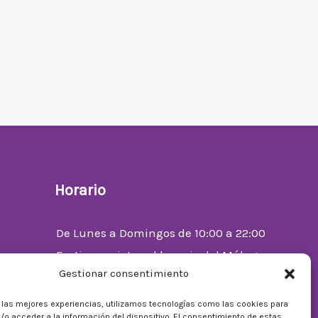
Horario
De Lunes a Domingos de 10:00 a 22:00
Festivos sujetos al horario del Málaga
Gestionar consentimiento
Factory
enta
r las mejores experiencias, utilizamos tecnologías como las cookies para
/o acceder a la información del dispositivo. El consentimiento de estas