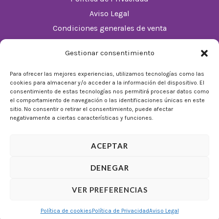
Aviso Legal
Condiciones generales de venta
Política de cookies (UE)
Gestionar consentimiento
Horario
Para ofrecer las mejores experiencias, utilizamos tecnologías como las
cookies para almacenar y/o acceder a la información del dispositivo. El
De Lunes a Domingos de 10:00 a 22:00
consentimiento de estas tecnologías nos permitirá procesar datos como
el comportamiento de navegación o las identificaciones únicas en este
Festivos sujetos al horario del Málaga Factory
sitio. No consentir o retirar el consentimiento, puede afectar
negativamente a ciertas características y funciones.
ACEPTAR
DENEGAR
© 2026 Tienda Mulligan │ Desarrollado por
ADIA
VER PREFERENCIAS
Marketing Digital
Política de cookies
Política de Privacidad
Aviso Legal