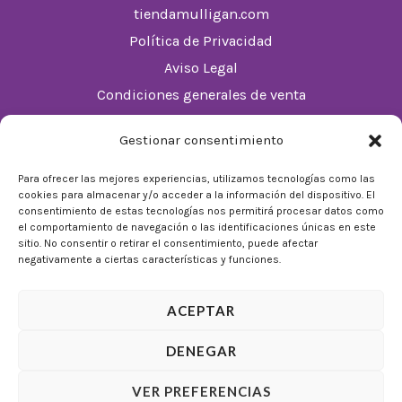
tiendamulligan.com
Política de Privacidad
Aviso Legal
Condiciones generales de venta
Política de cookies (UE)
Gestionar consentimiento
Horario
Para ofrecer las mejores experiencias, utilizamos tecnologías como las
cookies para almacenar y/o acceder a la información del dispositivo. El
De Lunes a Domingos de 10:00 a 22:00
consentimiento de estas tecnologías nos permitirá procesar datos como
el comportamiento de navegación o las identificaciones únicas en este
Festivos sujetos al horario del Málaga Factory
sitio. No consentir o retirar el consentimiento, puede afectar
negativamente a ciertas características y funciones.
ACEPTAR
DENEGAR
© 2026 Tienda Mulligan │ Desarrollado por
ADIA
VER PREFERENCIAS