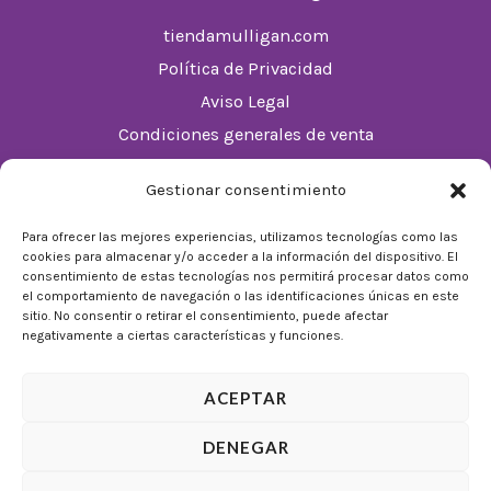
tiendamulligan.com
Política de Privacidad
Aviso Legal
Condiciones generales de venta
Política de cookies (UE)
Gestionar consentimiento
Horario
Para ofrecer las mejores experiencias, utilizamos tecnologías como las
cookies para almacenar y/o acceder a la información del dispositivo. El
De Lunes a Domingos de 10:00 a 22:00
consentimiento de estas tecnologías nos permitirá procesar datos como
el comportamiento de navegación o las identificaciones únicas en este
Festivos sujetos al horario del Málaga Factory
sitio. No consentir o retirar el consentimiento, puede afectar
negativamente a ciertas características y funciones.
ACEPTAR
DENEGAR
© 2026 Tienda Mulligan │ Desarrollado por
ADIA