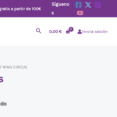
Sígueno
ratis a partir de 100€
s
Buscar
0,00
€
Inicia sesión
/ RING CIRCUS
S
ido