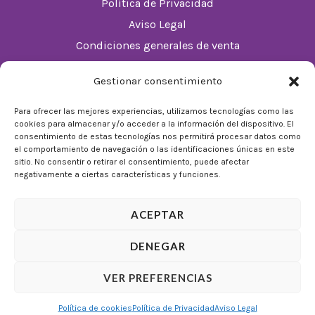
Política de Privacidad
Aviso Legal
Condiciones generales de venta
Política de cookies (UE)
Gestionar consentimiento
Horario
Para ofrecer las mejores experiencias, utilizamos tecnologías como las
cookies para almacenar y/o acceder a la información del dispositivo. El
De Lunes a Domingos de 10:00 a 22:00
consentimiento de estas tecnologías nos permitirá procesar datos como
el comportamiento de navegación o las identificaciones únicas en este
Festivos sujetos al horario del Málaga Factory
sitio. No consentir o retirar el consentimiento, puede afectar
negativamente a ciertas características y funciones.
ACEPTAR
DENEGAR
© 2026 Tienda Mulligan │ Desarrollado por
ADIA
VER PREFERENCIAS
Marketing Digital
Política de cookies
Política de Privacidad
Aviso Legal