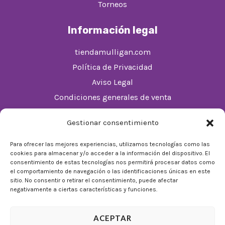
Torneos
Información legal
tiendamulligan.com
Política de Privacidad
Aviso Legal
Condiciones generales de venta
Política de cookies (UE)
Gestionar consentimiento
Horario
Para ofrecer las mejores experiencias, utilizamos tecnologías como las
cookies para almacenar y/o acceder a la información del dispositivo. El
De Lunes a Domingos de 10:00 a 22:00
consentimiento de estas tecnologías nos permitirá procesar datos como
el comportamiento de navegación o las identificaciones únicas en este
Festivos sujetos al horario del Málaga Factory
sitio. No consentir o retirar el consentimiento, puede afectar
negativamente a ciertas características y funciones.
ACEPTAR