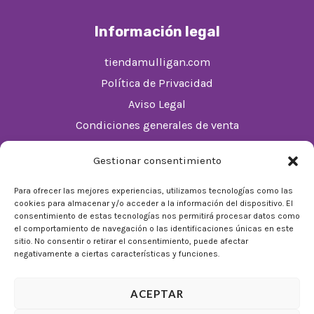
Información legal
tiendamulligan.com
Política de Privacidad
Aviso Legal
Condiciones generales de venta
Política de cookies (UE)
Gestionar consentimiento
Horario
Para ofrecer las mejores experiencias, utilizamos tecnologías como las
cookies para almacenar y/o acceder a la información del dispositivo. El
De Lunes a Domingos de 10:00 a 22:00
consentimiento de estas tecnologías nos permitirá procesar datos como
el comportamiento de navegación o las identificaciones únicas en este
Festivos sujetos al horario del Málaga Factory
sitio. No consentir o retirar el consentimiento, puede afectar
negativamente a ciertas características y funciones.
ACEPTAR