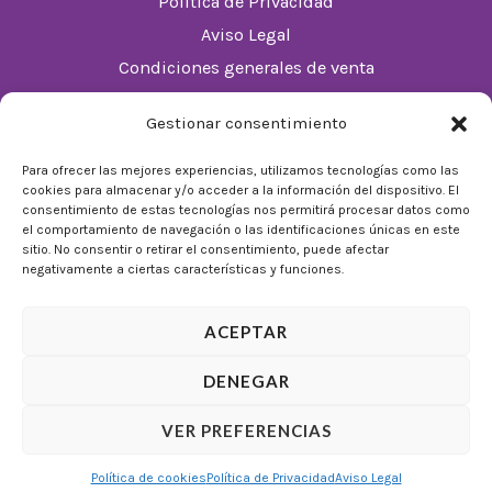
Política de Privacidad
Aviso Legal
Condiciones generales de venta
Política de cookies (UE)
Gestionar consentimiento
Horario
Para ofrecer las mejores experiencias, utilizamos tecnologías como las
cookies para almacenar y/o acceder a la información del dispositivo. El
De Lunes a Domingos de 10:00 a 22:00
consentimiento de estas tecnologías nos permitirá procesar datos como
el comportamiento de navegación o las identificaciones únicas en este
Festivos sujetos al horario del Málaga Factory
sitio. No consentir o retirar el consentimiento, puede afectar
negativamente a ciertas características y funciones.
ACEPTAR
DENEGAR
© 2026 Tienda Mulligan │ Desarrollado por
ADIA
VER PREFERENCIAS
Marketing Digital
Política de cookies
Política de Privacidad
Aviso Legal