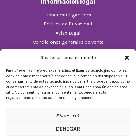
Información legal
tiendamulligan.com
Política de Privacidad
Aviso Legal
Condiciones generales de venta
Política de cookies (UE)
Gestionar consentimiento
Horario
Para ofrecer las mejores experiencias, utilizamos tecnologías como las
cookies para almacenar y/o acceder a la información del dispositivo. El
De Lunes a Domingos de 10:00 a 22:00
consentimiento de estas tecnologías nos permitirá procesar datos como
el comportamiento de navegación o las identificaciones únicas en este
Festivos sujetos al horario del Málaga Factory
sitio. No consentir o retirar el consentimiento, puede afectar
negativamente a ciertas características y funciones.
ACEPTAR
DENEGAR